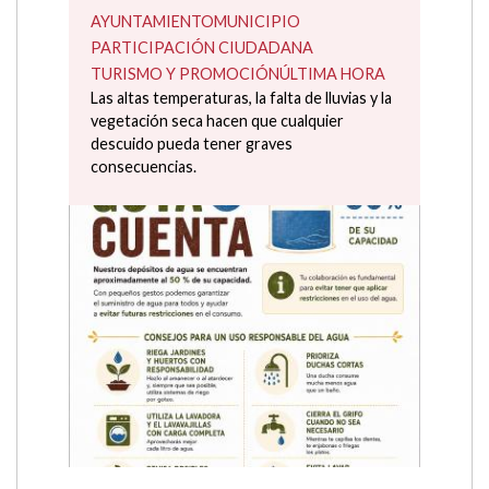
AYUNTAMIENTO
CULTURA
EDUCACIÓN
EVENTOS Y FIESTAS
INFANCIA Y JUVENTUD
TURISMO Y PROMOCIÓN
CULTURA
DEPORTES
EVENTOS Y FIESTAS
MUNICIPIO
INFANCIA Y JUVENTUD
Ya está aquí la programación de las Jornadas
Culturales de Campo 2026. Durante las
próximas semanas disfrutaremos de charlas,
talleres, deporte,...