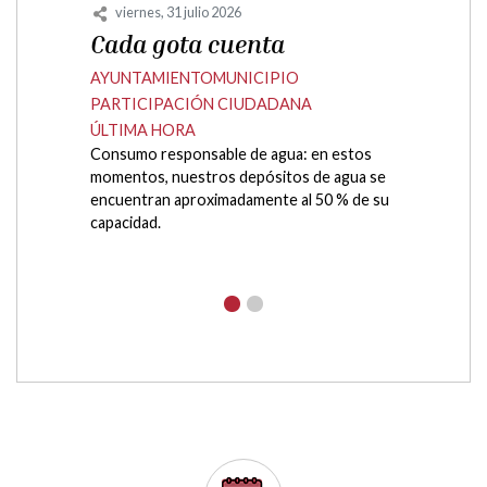
martes, 14 julio 2026
Piscinas Municipales de
Campo
CULTURA
DEPORTE
EDUCACIÓN
AYUNTAMIENTO
EVENTOS Y FIESTAS
INFANCIA Y JUVENTUD
MUNICIPIO
PARTICIPACIÓN CIUDADANA
SERVICIOS
TURISMO Y PROMOCIÓN
El verano ya está en Campo????? Con el
calor se convive mucho mejor al fresco. La
piscina municipal no es solo un lugar para
refrescarse, sino el...