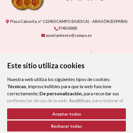
Ayuntamiento de
CAMPO
Este sitio utiliza cookies
Plaza Cabovila, nº 1
22450
CAMPO (HUESCA)
- ARAGÓN
(ESPAÑA)
974550000
ayuntamiento@campo.es
Nuestra web utiliza los siguientes tipos de cookies:
Técnicas
, imprescindibles para que la web funcione
correctamente;
De personalización,
para recordar sus
CONTACTA CON TU AYUNTAMIENTO
MAPA WEB
preferencias de uso de la web;
Analíticas
, para mejorar el
AVISO LEGAL
PROTECCIÓN DE DATOS
ACCESIBILIDAD
funcionamiento de la web y sus servicios.
POLÍTICA DE COOKIES
Aceptar todas
Si acepta pulsando el botón
“Aceptar todas”
ENLAC
Rechazar todas
consideramos que acepta su uso. Si pulsa el botón