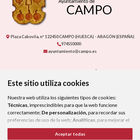
Ayuntamiento de
CAMPO
Plaza Cabovila, nº 1
22450
CAMPO (HUESCA)
- ARAGÓN
(ESPAÑA)
974550000
ayuntamiento@campo.es
CONTACTA CON TU AYUNTAMIENTO
MAPA WEB
AVISO LEGAL
PROTECCIÓN DE DATOS
ACCESIBILIDAD
Este sitio utiliza cookies
POLÍTICA DE COOKIES
Nuestra web utiliza los siguientes tipos de cookies:
ENLAC
Técnicas
, imprescindibles para que la web funcione
correctamente;
De personalización,
para recordar sus
preferencias de uso de la web;
Analíticas
, para mejorar el
funcionamiento de la web y sus servicios.
Aceptar todas
Si acepta pulsando el botón
“Aceptar todas”