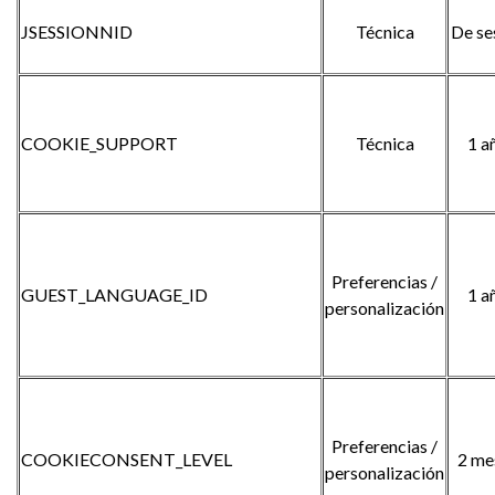
JSESSIONNID
Técnica
De se
COOKIE_SUPPORT
Técnica
1 a
Preferencias /
GUEST_LANGUAGE_ID
1 a
personalización
Preferencias /
COOKIECONSENT_LEVEL
2 me
personalización