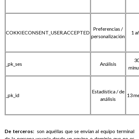
Preferencias /
COKKIECONSENT_USER.ACCEPTED
1 a
personalización
3
_pk_ses
Análisis
minu
Estadística / de
_pk_id
13 m
análisis
De terceros:
son aquéllas que se envían al equipo terminal
de la persona usuaria desde un equipo o dominio que no es