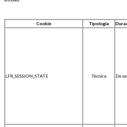
Cookie
Tipología
Dura
LFR_SESSION_STATE
Técnica
De se