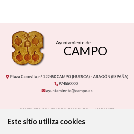
Ayuntamiento de
CAMPO
Plaza Cabovila, nº 1
22450
CAMPO (HUESCA)
- ARAGÓN
(ESPAÑA)
974550000
ayuntamiento@campo.es
CONTACTA CON TU AYUNTAMIENTO
MAPA WEB
AVISO LEGAL
PROTECCIÓN DE DATOS
ACCESIBILIDAD
Este sitio utiliza cookies
POLÍTICA DE COOKIES