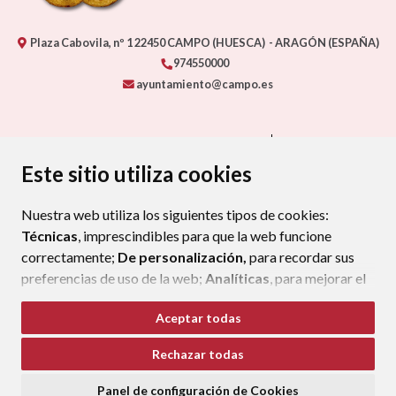
Plaza Cabovila, nº 1
22450
CAMPO (HUESCA)
- ARAGÓN
(ESPAÑA)
974550000
ayuntamiento@campo.es
CONTACTA CON TU AYUNTAMIENTO
MAPA WEB
AVISO LEGAL
PROTECCIÓN DE DATOS
ACCESIBILIDAD
Este sitio utiliza cookies
POLÍTICA DE COOKIES
Nuestra web utiliza los siguientes tipos de cookies:
ENLAC
Técnicas
, imprescindibles para que la web funcione
correctamente;
De personalización,
para recordar sus
preferencias de uso de la web;
Analíticas
, para mejorar el
funcionamiento de la web y sus servicios.
Aceptar todas
Si acepta pulsando el botón
“Aceptar todas”
Rechazar todas
consideramos que acepta su uso. Si pulsa el botón
“Rechazar todas”
o continúa navegando sin realizar
Panel de configuración de Cookies