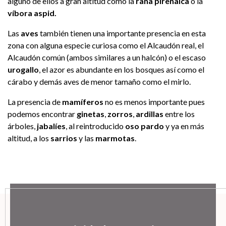
alguno de ellos a gran altitud como la
rana pirenaica
o la
víbora aspid.
Las
aves
también tienen una importante presencia en esta
zona con alguna especie curiosa como el Alcaudón real, el
Alcaudón común (ambos similares a un halcón) o el escaso
urogallo
, el azor es abundante en los bosques así como el
cárabo y demás aves de menor tamaño como el mirlo.
La presencia de
mamíferos
no es menos importante pues
podemos encontrar
ginetas
,
zorros
,
ardillas
entre los
árboles,
jabalíes
, al reintroducido
oso pardo
y ya en más
altitud, a los
sarrios
y las
marmotas
.