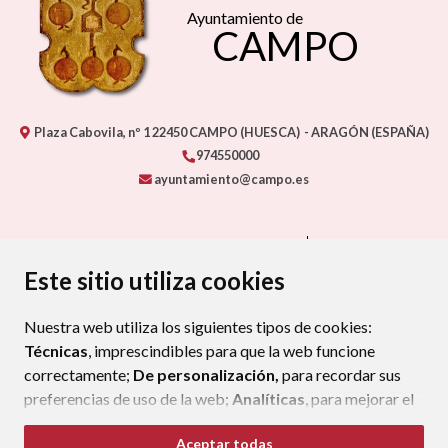
Ayuntamiento de
CAMPO
Plaza Cabovila, nº 1
22450
CAMPO (HUESCA)
- ARAGÓN
(ESPAÑA)
974550000
ayuntamiento@campo.es
CONTACTA CON TU AYUNTAMIENTO
MAPA WEB
AVISO LEGAL
PROTECCIÓN DE DATOS
ACCESIBILIDAD
Este sitio utiliza cookies
POLÍTICA DE COOKIES
Nuestra web utiliza los siguientes tipos de cookies:
ENLAC
Técnicas
, imprescindibles para que la web funcione
correctamente;
De personalización,
para recordar sus
preferencias de uso de la web;
Analíticas
, para mejorar el
funcionamiento de la web y sus servicios.
Aceptar todas