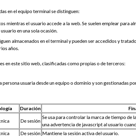
as en el equipo terminal se distinguen:
os mientras el usuario accede a la web. Se suelen emplear para a
l usuario en una sola ocasión.
siguen almacenados en el terminal y pueden ser accedidos y tratad
rios años.
es en este sitio web, clasificadas como propias o de terceros:
 la persona usuaria desde un equipo o dominio y son gestionadas por
ología
Duración
Fin
Se usa para controlar la marca de tiempo de la
cnica
De sesión
una advertencia de javascript al usuario cuan
cnica
De sesión
Mantiene la sesión activa del usuario.