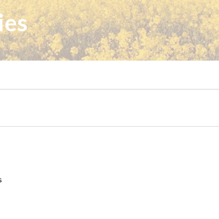
ies
s