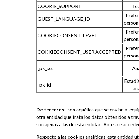
COOKIE_SUPPORT
Té
Prefer
GUEST_LANGUAGE_ID
person
Prefer
COOKIECONSENT_LEVEL
person
Prefer
COKKIECONSENT_USER.ACCEPTED
person
_pk_ses
Aná
Estadís
_pk_id
aná
De terceros:
son aquéllas que se envían al equ
otra entidad que trata los datos obtenidos a trav
son ajenas a las de esta entidad. Antes de accede
Respecto a las cookies analíticas, esta entidad ut