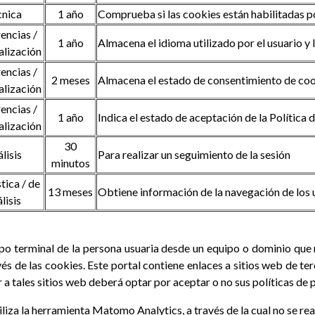
cnica
1 año
Comprueba si las cookies están habilitadas 
encias /
1 año
Almacena el idioma utilizado por el usuario y 
alización
encias /
2 meses
Almacena el estado de consentimiento de cook
alización
encias /
1 año
Indica el estado de aceptación de la Política 
alización
30
lisis
Para realizar un seguimiento de la sesión
minutos
tica / de
13 meses
Obtiene información de la navegación de los 
lisis
ipo terminal de la persona usuaria desde un equipo o dominio que 
és de las cookies. Este portal contiene enlaces a sitios web de te
r a tales sitios web deberá optar por aceptar o no sus políticas de 
iliza la herramienta Matomo Analytics, a través de la cual no se re