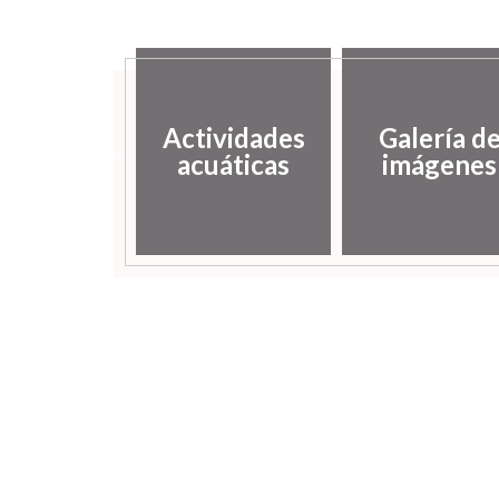
putación
Actividades
Galería d
incial de
acuáticas
imágenes
uesca