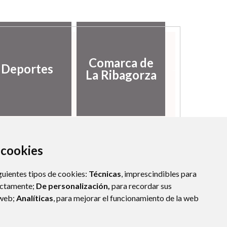
Diputac
Comarca de
Deportes
Provinci
La Ribagorza
Hues
a cookies
guientes tipos de cookies:
Técnicas
, imprescindibles para
ectamente;
De personalización,
para recordar sus
 web;
Analíticas
, para mejorar el funcionamiento de la web