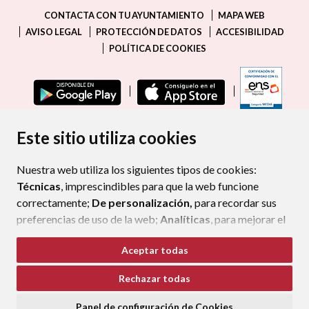
CONTACTA CON TU AYUNTAMIENTO
MAPA WEB
AVISO LEGAL
PROTECCIÓN DE DATOS
ACCESIBILIDAD
POLÍTICA DE COOKIES
ENLAC
Este sitio utiliza cookies
Nuestra web utiliza los siguientes tipos de cookies:
Técnicas
, imprescindibles para que la web funcione
correctamente;
De personalización,
para recordar sus
preferencias de uso de la web;
Analíticas
, para mejorar el
funcionamiento de la web y sus servicios.
Aceptar todas
Si acepta pulsando el botón
“Aceptar todas”
Rechazar todas
consideramos que acepta su uso. Si pulsa el botón
“Rechazar todas”
o continúa navegando sin realizar
Panel de configuración de Cookies