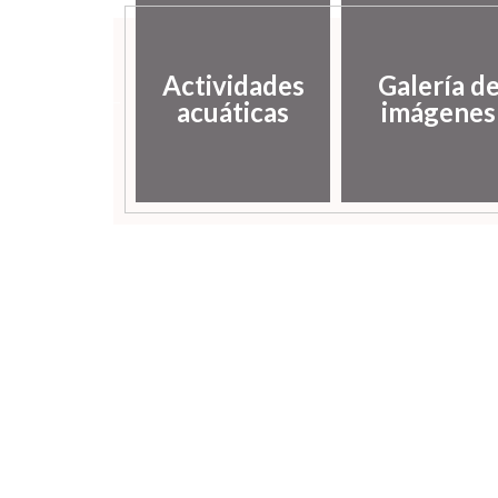
putación
Actividades
Galería d
incial de
acuáticas
imágenes
uesca