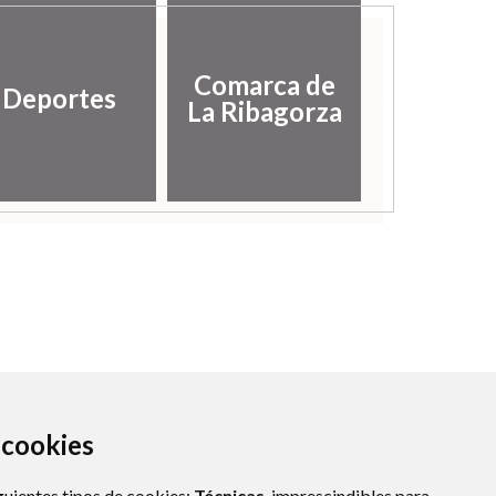
Diputac
Comarca de
Deportes
Provinci
La Ribagorza
Hues
a cookies
guientes tipos de cookies:
Técnicas
, imprescindibles para