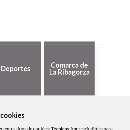
Diputac
Comarca de
Deportes
Provinci
La Ribagorza
Hues
a cookies
guientes tipos de cookies:
Técnicas
, imprescindibles para