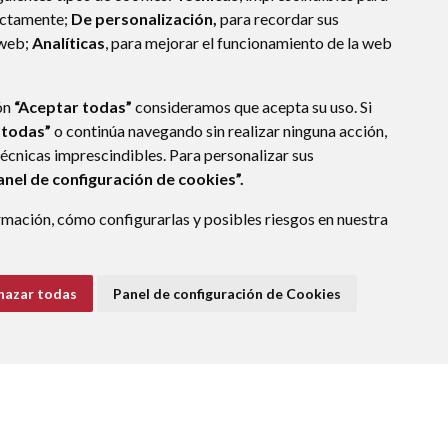
ectamente;
De personalización,
para recordar sus
 web;
Analíticas
, para mejorar el funcionamiento de la web
ón
“Aceptar todas”
consideramos que acepta su uso. Si
 todas”
o continúa navegando sin realizar ninguna acción,
técnicas imprescindibles. Para personalizar sus
anel de configuración de cookies”.
mación, cómo configurarlas y posibles riesgos en nuestra
hazar todas
Panel de configuración de Cookies
E DATOS
ACCESIBILIDAD
POLÍTICA DE COOKIES
ENLACE EXTERNO A