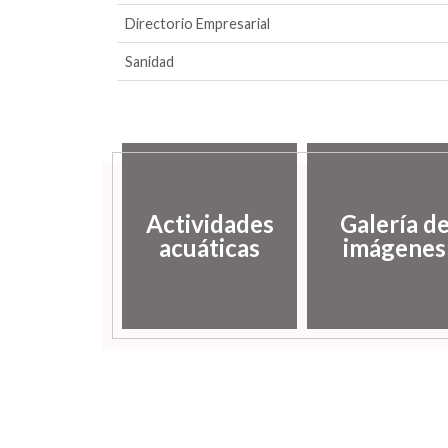
Directorio Empresarial
Sanidad
putación
Actividades
Galería d
incial de
acuáticas
imágenes
uesca