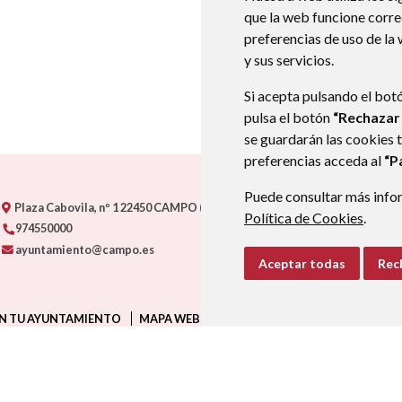
que la web funcione corr
preferencias de uso de la
y sus servicios.
Si acepta pulsando el bot
pulsa el botón
“Rechazar
se guardarán las cookies 
preferencias acceda al
“P
Puede consultar más infor
Plaza Cabovila, nº 1
22450
CAMPO (HUESCA)
- ARAGÓN
(ESPAÑA)
Política de Cookies
.
974550000
ayuntamiento@campo.es
Aceptar todas
Rec
N TU AYUNTAMIENTO
MAPA WEB
AVISO LEGAL
PROTECCIÓN D