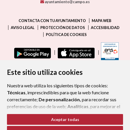
ayuntamiento@campo.es
CONTACTA CON TU AYUNTAMIENTO
MAPA WEB
AVISO LEGAL
PROTECCIÓN DE DATOS
ACCESIBILIDAD
POLÍTICA DE COOKIES
ENLAC
Este sitio utiliza cookies
Nuestra web utiliza los siguientes tipos de cookies:
Técnicas
, imprescindibles para que la web funcione
correctamente;
De personalización,
para recordar sus
preferencias de uso de la web;
Analíticas
, para mejorar el
funcionamiento de la web y sus servicios.
Aceptar todas
Si acepta pulsando el botón
“Aceptar todas”