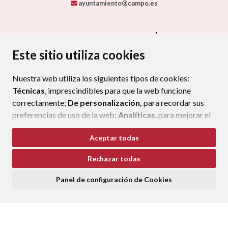
ayuntamiento@campo.es
CONTACTA CON TU AYUNTAMIENTO
MAPA WEB
AVISO LEGAL
PROTECCIÓN DE DATOS
ACCESIBILIDAD
Este sitio utiliza cookies
POLÍTICA DE COOKIES
Nuestra web utiliza los siguientes tipos de cookies:
ENLAC
Técnicas
, imprescindibles para que la web funcione
correctamente;
De personalización,
para recordar sus
preferencias de uso de la web;
Analíticas
, para mejorar el
funcionamiento de la web y sus servicios.
Aceptar todas
Si acepta pulsando el botón
“Aceptar todas”
Rechazar todas
consideramos que acepta su uso. Si pulsa el botón
“Rechazar todas”
o continúa navegando sin realizar
Panel de configuración de Cookies
ninguna acción, se guardarán las cookies técnicas
imprescindibles. Para personalizar sus preferencias
acceda al
“Panel de configuración de cookies”.