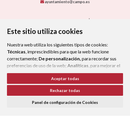
ayuntamiento@campo.es
CONTACTA CON TU AYUNTAMIENTO
MAPA WEB
AVISO LEGAL
PROTECCIÓN DE DATOS
ACCESIBILIDAD
Este sitio utiliza cookies
POLÍTICA DE COOKIES
Nuestra web utiliza los siguientes tipos de cookies:
ENLAC
Técnicas
, imprescindibles para que la web funcione
correctamente;
De personalización,
para recordar sus
preferencias de uso de la web;
Analíticas
, para mejorar el
funcionamiento de la web y sus servicios.
Aceptar todas
Si acepta pulsando el botón
“Aceptar todas”
Rechazar todas
consideramos que acepta su uso. Si pulsa el botón
“Rechazar todas”
o continúa navegando sin realizar
Panel de configuración de Cookies
ninguna acción, se guardarán las cookies técnicas
imprescindibles. Para personalizar sus preferencias
acceda al
“Panel de configuración de cookies”.