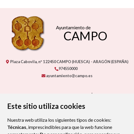
Ayuntamiento de
CAMPO
Plaza Cabovila, nº 1
22450
CAMPO (HUESCA)
- ARAGÓN
(ESPAÑA)
974550000
ayuntamiento@campo.es
CONTACTA CON TU AYUNTAMIENTO
MAPA WEB
AVISO LEGAL
PROTECCIÓN DE DATOS
ACCESIBILIDAD
Este sitio utiliza cookies
POLÍTICA DE COOKIES
Nuestra web utiliza los siguientes tipos de cookies:
ENLAC
Técnicas
, imprescindibles para que la web funcione