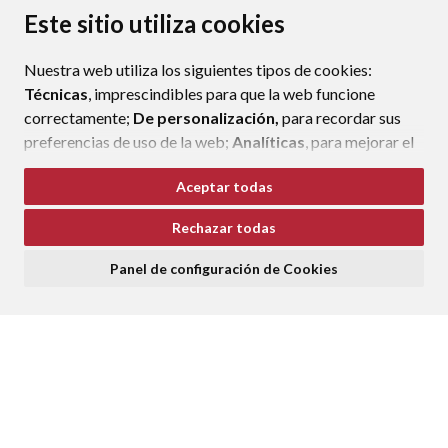
AVISO LEGAL
PROTECCIÓN DE DATOS
ACCESIBILIDAD
Este sitio utiliza cookies
POLÍTICA DE COOKIES
Nuestra web utiliza los siguientes tipos de cookies:
ENLAC
Técnicas
, imprescindibles para que la web funcione
correctamente;
De personalización,
para recordar sus
preferencias de uso de la web;
Analíticas
, para mejorar el
funcionamiento de la web y sus servicios.
Aceptar todas
Si acepta pulsando el botón
“Aceptar todas”
Rechazar todas
consideramos que acepta su uso. Si pulsa el botón
“Rechazar todas”
o continúa navegando sin realizar
Panel de configuración de Cookies
ninguna acción, se guardarán las cookies técnicas
imprescindibles. Para personalizar sus preferencias
acceda al
“Panel de configuración de cookies”.
Puede consultar más información, cómo configurarlas y
posibles riesgos en nuestra
Política de Cookies
.