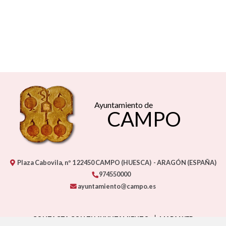
Ayuntamiento de
CAMPO
Plaza Cabovila, nº 1
22450
CAMPO (HUESCA)
- ARAGÓN
(ESPAÑA)
974550000
ayuntamiento@campo.es
CONTACTA CON TU AYUNTAMIENTO
MAPA WEB