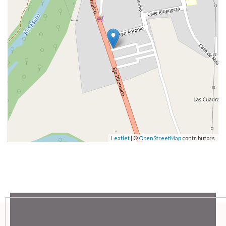
Leaflet
| ©
OpenStreetMap
contributors.