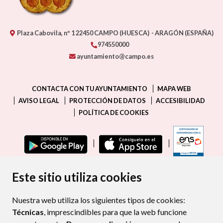
Plaza Cabovila, nº 1
22450
CAMPO (HUESCA)
- ARAGÓN
(ESPAÑA)
974550000
ayuntamiento@campo.es
CONTACTA CON TU AYUNTAMIENTO
MAPA WEB
AVISO LEGAL
PROTECCIÓN DE DATOS
ACCESIBILIDAD
POLÍTICA DE COOKIES
ENLAC
Este sitio utiliza cookies
Nuestra web utiliza los siguientes tipos de cookies:
Técnicas
, imprescindibles para que la web funcione