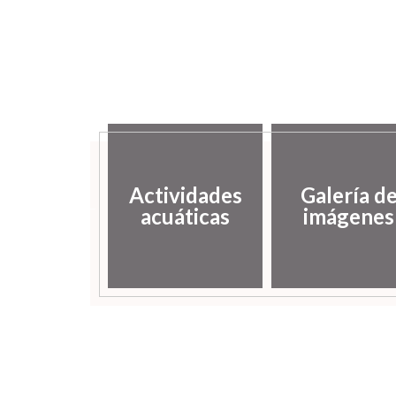
putación
Actividades
Galería d
incial de
acuáticas
imágenes
uesca