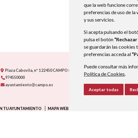
que la web funcione corr
preferencias de uso de la
y sus servicios.
Si acepta pulsando el bot
pulsa el botón
“Rechazar
se guardarán las cookies 
preferencias acceda al
“P
Puede consultar más infor
Plaza Cabovila, nº 1
22450
CAMPO (HUESCA)
- ARAGÓN
(ESPAÑA)
Política de Cookies
.
974550000
ayuntamiento@campo.es
Aceptar todas
Rec
N TU AYUNTAMIENTO
MAPA WEB
AVISO LEGAL
PROTECCIÓN D