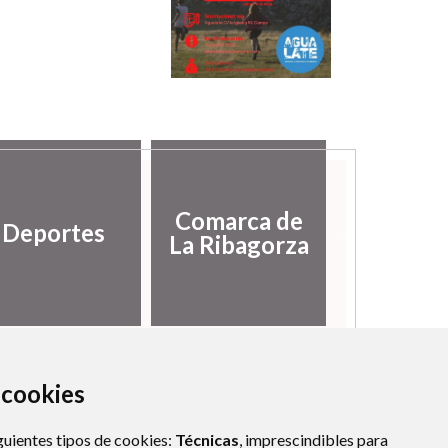
Diputac
Comarca de
Deportes
Provinci
La Ribagorza
Hues
a cookies
guientes tipos de cookies:
Técnicas
, imprescindibles para