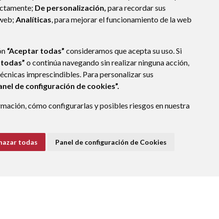
ectamente;
De personalización,
para recordar sus
 web;
Analíticas
, para mejorar el funcionamiento de la web
ón
“Aceptar todas”
consideramos que acepta su uso. Si
 todas”
o continúa navegando sin realizar ninguna acción,
técnicas imprescindibles. Para personalizar sus
anel de configuración de cookies”.
mación, cómo configurarlas y posibles riesgos en nuestra
hazar todas
Panel de configuración de Cookies
E DATOS
ACCESIBILIDAD
POLÍTICA DE COOKIES
ENLACE EXTERNO A