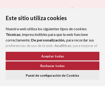
CONTACTA CON TU AYUNTAMIENTO
MAPA WEB
AVISO LEGAL
PROTECCIÓN DE DATOS
ACCESIBILIDAD
Este sitio utiliza cookies
POLÍTICA DE COOKIES
Nuestra web utiliza los siguientes tipos de cookies:
ENLAC
Técnicas
, imprescindibles para que la web funcione
correctamente;
De personalización,
para recordar sus
preferencias de uso de la web;
Analíticas
, para mejorar el
funcionamiento de la web y sus servicios.
Aceptar todas
Si acepta pulsando el botón
“Aceptar todas”
Rechazar todas
consideramos que acepta su uso. Si pulsa el botón
“Rechazar todas”
o continúa navegando sin realizar
Panel de configuración de Cookies
ninguna acción, se guardarán las cookies técnicas
imprescindibles. Para personalizar sus preferencias
acceda al
“Panel de configuración de cookies”.
Puede consultar más información, cómo configurarlas y
posibles riesgos en nuestra
Política de Cookies
.