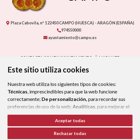
Plaza Cabovila, nº 1
22450
CAMPO (HUESCA)
- ARAGÓN
(ESPAÑA)
974550000
ayuntamiento@campo.es
CONTACTA CON TU AYUNTAMIENTO
MAPA WEB
AVISO LEGAL
PROTECCIÓN DE DATOS
ACCESIBILIDAD
Este sitio utiliza cookies
POLÍTICA DE COOKIES
Nuestra web utiliza los siguientes tipos de cookies:
ENLAC
Técnicas
, imprescindibles para que la web funcione
correctamente;
De personalización,
para recordar sus
preferencias de uso de la web;
Analíticas
, para mejorar el
funcionamiento de la web y sus servicios.
Aceptar todas
Si acepta pulsando el botón
“Aceptar todas”
Rechazar todas
consideramos que acepta su uso. Si pulsa el botón