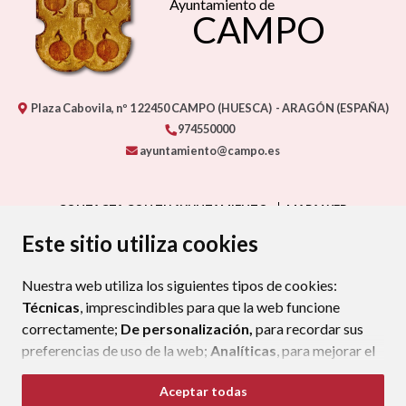
Ayuntamiento de
CAMPO
Plaza Cabovila, nº 1
22450
CAMPO (HUESCA)
- ARAGÓN
(ESPAÑA)
974550000
ayuntamiento@campo.es
CONTACTA CON TU AYUNTAMIENTO
MAPA WEB
AVISO LEGAL
PROTECCIÓN DE DATOS
ACCESIBILIDAD
Este sitio utiliza cookies
POLÍTICA DE COOKIES
Nuestra web utiliza los siguientes tipos de cookies:
ENLAC
Técnicas
, imprescindibles para que la web funcione
correctamente;
De personalización,
para recordar sus
preferencias de uso de la web;
Analíticas
, para mejorar el
funcionamiento de la web y sus servicios.
Aceptar todas