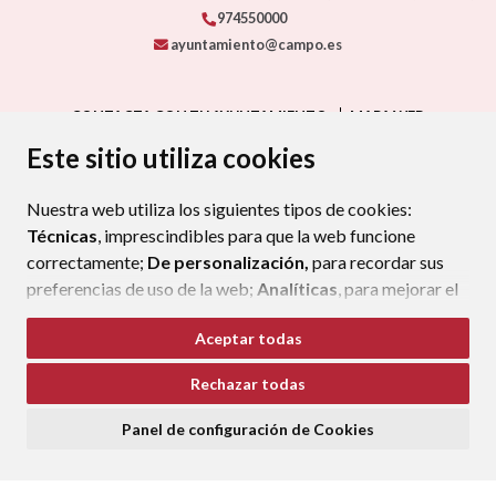
974550000
ayuntamiento@campo.es
CONTACTA CON TU AYUNTAMIENTO
MAPA WEB
AVISO LEGAL
PROTECCIÓN DE DATOS
ACCESIBILIDAD
Este sitio utiliza cookies
POLÍTICA DE COOKIES
Nuestra web utiliza los siguientes tipos de cookies:
ENLAC
Técnicas
, imprescindibles para que la web funcione
correctamente;
De personalización,
para recordar sus
preferencias de uso de la web;
Analíticas
, para mejorar el
funcionamiento de la web y sus servicios.
Aceptar todas
Si acepta pulsando el botón
“Aceptar todas”
Rechazar todas
consideramos que acepta su uso. Si pulsa el botón
“Rechazar todas”
o continúa navegando sin realizar
Panel de configuración de Cookies
ninguna acción, se guardarán las cookies técnicas
imprescindibles. Para personalizar sus preferencias
acceda al
“Panel de configuración de cookies”.