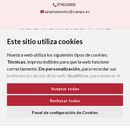
974550000
ayuntamiento@campo.es
CONTACTA CON TU AYUNTAMIENTO
MAPA WEB
AVISO LEGAL
PROTECCIÓN DE DATOS
ACCESIBILIDAD
Este sitio utiliza cookies
POLÍTICA DE COOKIES
Nuestra web utiliza los siguientes tipos de cookies:
ENLAC
Técnicas
, imprescindibles para que la web funcione
correctamente;
De personalización,
para recordar sus
preferencias de uso de la web;
Analíticas
, para mejorar el
funcionamiento de la web y sus servicios.
Aceptar todas
Si acepta pulsando el botón
“Aceptar todas”
Rechazar todas
consideramos que acepta su uso. Si pulsa el botón
“Rechazar todas”
o continúa navegando sin realizar
Panel de configuración de Cookies
ninguna acción, se guardarán las cookies técnicas
imprescindibles. Para personalizar sus preferencias
acceda al
“Panel de configuración de cookies”.