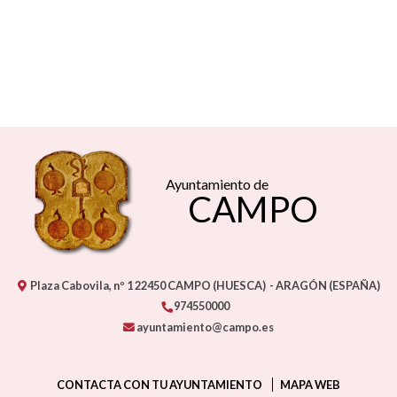
Ayuntamiento de
CAMPO
Plaza Cabovila, nº 1
22450
CAMPO (HUESCA)
- ARAGÓN
(ESPAÑA)
974550000
ayuntamiento@campo.es
CONTACTA CON TU AYUNTAMIENTO
MAPA WEB