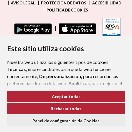
AVISO LEGAL
PROTECCIÓN DE DATOS
ACCESIBILIDAD
POLÍTICA DE COOKIES
ENLAC
Este sitio utiliza cookies
Nuestra web utiliza los siguientes tipos de cookies:
Técnicas
, imprescindibles para que la web funcione
correctamente;
De personalización,
para recordar sus
preferencias de uso de la web;
Analíticas
, para mejorar el
funcionamiento de la web y sus servicios.
Aceptar todas
Si acepta pulsando el botón
“Aceptar todas”
Rechazar todas
consideramos que acepta su uso. Si pulsa el botón
“Rechazar todas”
o continúa navegando sin realizar
Panel de configuración de Cookies
ninguna acción, se guardarán las cookies técnicas
imprescindibles. Para personalizar sus preferencias