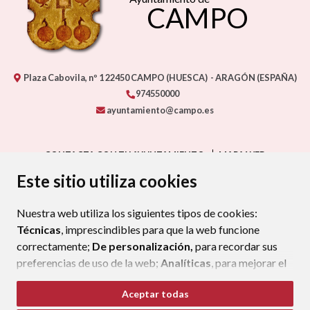
CAMPO
Plaza Cabovila, nº 1
22450
CAMPO (HUESCA)
- ARAGÓN
(ESPAÑA)
974550000
ayuntamiento@campo.es
CONTACTA CON TU AYUNTAMIENTO
MAPA WEB
AVISO LEGAL
PROTECCIÓN DE DATOS
ACCESIBILIDAD
Este sitio utiliza cookies
POLÍTICA DE COOKIES
Nuestra web utiliza los siguientes tipos de cookies:
ENLAC
Técnicas
, imprescindibles para que la web funcione
correctamente;
De personalización,
para recordar sus
preferencias de uso de la web;
Analíticas
, para mejorar el
funcionamiento de la web y sus servicios.
Aceptar todas
Si acepta pulsando el botón
“Aceptar todas”