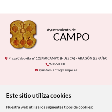
Ayuntamiento de
CAMPO
Plaza Cabovila, nº 1
22450
CAMPO (HUESCA)
- ARAGÓN
(ESPAÑA)
974550000
ayuntamiento@campo.es
CONTACTA CON TU AYUNTAMIENTO
MAPA WEB
AVISO LEGAL
PROTECCIÓN DE DATOS
ACCESIBILIDAD
Este sitio utiliza cookies
POLÍTICA DE COOKIES
Nuestra web utiliza los siguientes tipos de cookies:
ENLAC