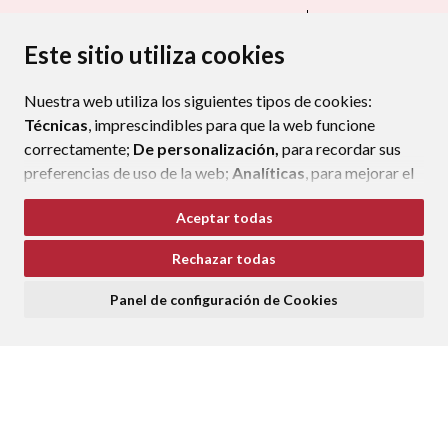
CONTACTA CON TU AYUNTAMIENTO
MAPA WEB
AVISO LEGAL
PROTECCIÓN DE DATOS
ACCESIBILIDAD
Este sitio utiliza cookies
POLÍTICA DE COOKIES
Nuestra web utiliza los siguientes tipos de cookies:
ENLAC
Técnicas
, imprescindibles para que la web funcione
correctamente;
De personalización,
para recordar sus
preferencias de uso de la web;
Analíticas
, para mejorar el
funcionamiento de la web y sus servicios.
Aceptar todas
Si acepta pulsando el botón
“Aceptar todas”
Rechazar todas
consideramos que acepta su uso. Si pulsa el botón
“Rechazar todas”
o continúa navegando sin realizar
Panel de configuración de Cookies
ninguna acción, se guardarán las cookies técnicas
imprescindibles. Para personalizar sus preferencias
acceda al
“Panel de configuración de cookies”.
Puede consultar más información, cómo configurarlas y
posibles riesgos en nuestra
Política de Cookies
.